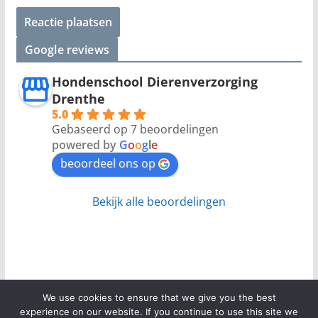
Google reviews
Hondenschool Dierenverzorging
Drenthe
5.0
Gebaseerd op 7 beoordelingen
powered by
G
o
o
g
l
e
beoordeel ons op
Bekijk alle beoordelingen
We use cookies to ensure that we give you the best
experience on our website. If you continue to use this site we
Copyright © 2026
. Alle rechten voorbehouden.