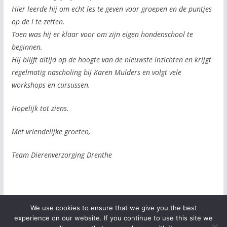
Hier leerde hij om echt les te geven voor groepen en de puntjes
op de i te zetten.
Toen was hij er klaar voor om zijn eigen hondenschool te
beginnen.
Hij blijft altijd op de hoogte van de nieuwste inzichten en krijgt
regelmatig nascholing bij Karen Mulders en volgt vele
workshops en cursussen.
Hopelijk tot ziens.
Met vriendelijke groeten,
Team Dierenverzorging Drenthe
We use cookies to ensure that we give you the best
experience on our website. If you continue to use this site we
Copyright © 2026
. Alle rechten voorbehouden.