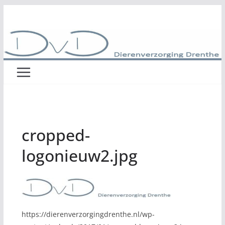
Ga
naar
de
inhoud
cropped-
logonieuw2.jpg
https://dierenverzorgingdrenthe.nl/wp-