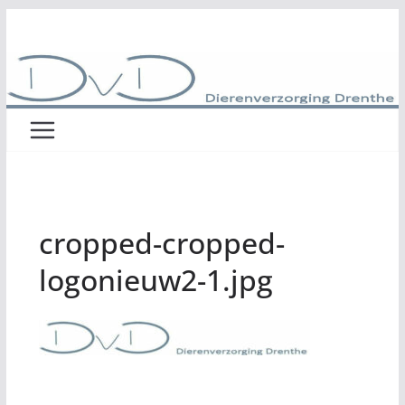
Ga
naar
de
inhoud
cropped-cropped-
logonieuw2-1.jpg