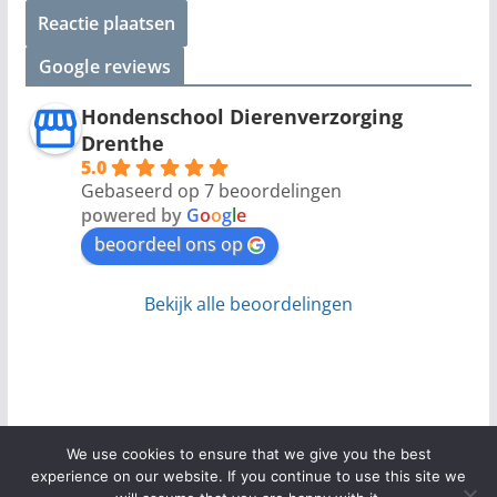
Google reviews
Hondenschool Dierenverzorging
Drenthe
5.0
Gebaseerd op 7 beoordelingen
powered by
G
o
o
g
l
e
beoordeel ons op
Bekijk alle beoordelingen
We use cookies to ensure that we give you the best
experience on our website. If you continue to use this site we
Copyright © 2026
. Alle rechten voorbehouden.