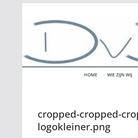
Ga
naar
de
inhoud
HOME
WIE ZIJN WIJ
cropped-cropped-cro
logokleiner.png