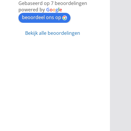
Gebaseerd op 7 beoordelingen
powered by
G
o
o
g
l
e
beoordeel ons op
Bekijk alle beoordelingen